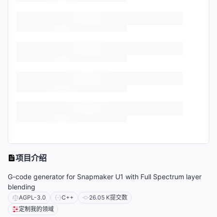
项目介绍
G-code generator for Snapmaker U1 with Full Spectrum layer
blending
AGPL-3.0
C++
26.05 K
提交数
定制我的领域