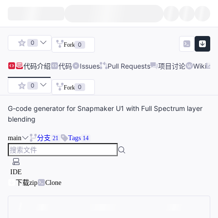
0
0
Fork
代码
介绍
代码
Issues
Pull Requests
项目讨论
Wiki
0
0
Fork
G-code generator for Snapmaker U1 with Full Spectrum layer
blending
main
分支
Tags
21
14
IDE
下载zip
Clone