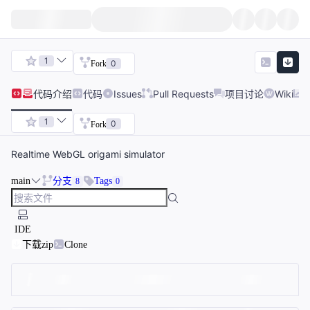
1
0
Fork
代码
介绍
代码
Issues
Pull Requests
项目讨论
Wiki
1
0
Fork
Realtime WebGL origami simulator
main
分支
Tags
8
0
IDE
下载zip
Clone