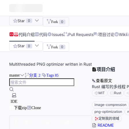
Star
0
0
Fork
代码
介绍
代码
Issues
Pull Requests
项目讨论
Wiki
Star
0
0
Fork
Multithreaded PNG optimizer written in Rust
项目介绍
master
分支
Tags
2
85
查看原文
Rust 编写的多线程
MIT
Rust
IDE
image-compression
下载zip
Clone
png-optimization
r
定制我的领域
README