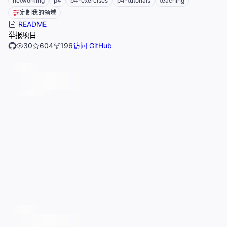
networking
p4
p4-exercises
p4-tutorials
teaching
定制我的领域
README
举报项目
30
604
196
访问 GitHub