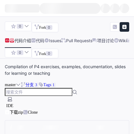
0
0
Fork
代码
介绍
代码
Issues
Pull Requests
项目讨论
Wiki
0
0
Fork
Compilation of P4 exercises, examples, documentation, slides
for learning or teaching
master
分支
Tags
3
1
IDE
下载zip
Clone