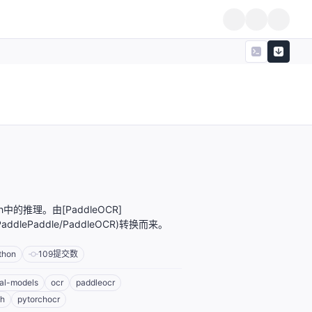
ch中的推理。由[PaddleOCR]
om/PaddlePaddle/PaddleOCR)转换而来。
thon
109
提交数
ual-models
ocr
paddleocr
ch
pytorchocr