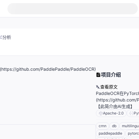
分析
](https://github.com/PaddlePaddle/PaddleOCR)
项目介绍
查看原文
PaddleOCR在PyTor
(https://github.c
【此简介由AI生成】
Apache-2.0
Py
crnn
db
multiling
paddlepaddle
pytor