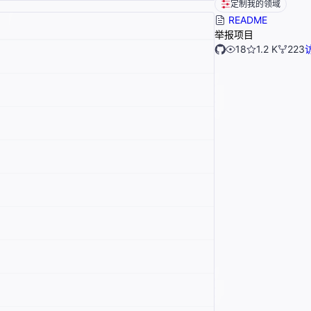
定制我的领域
README
举报项目
18
1.2 K
223
访