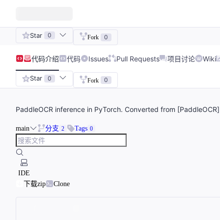
Star
0
0
Fork
代码
介绍
代码
Issues
Pull Requests
项目讨论
Wiki
Star
0
0
Fork
PaddleOCR inference in PyTorch. Converted from [PaddleOCR
main
分支
Tags
2
0
IDE
下载zip
Clone