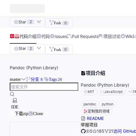
Star
2
0
Fork
代码
介绍
代码
Issues
Pull Requests
项目讨论
Wiki
Star
2
0
Fork
Pandoc (Python Library)
项目介绍
master
分支
Tags
8
24
Pandoc (Python Library)
MIT
JavaScript
7
pandoc
python
IDE
定制我的领域
下载zip
Clone
README
举报项目
5
185
21
访问 GitHu