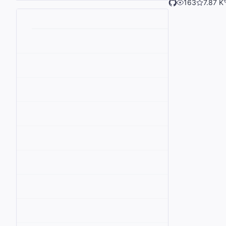
163
7.87 K