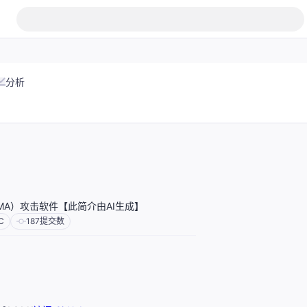
分析
MA）攻击软件【此简介由AI生成】
C
187
提交数