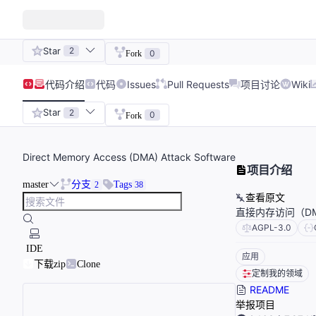
Star
2
0
Fork
代码
介绍
代码
Issues
Pull Requests
项目讨论
Wiki
Star
2
0
Fork
Direct Memory Access (DMA) Attack Software
项目介绍
master
分支
Tags
2
38
查看原文
直接内存访问（D
AGPL-3.0
IDE
应用
下载zip
Clone
定制我的领域
README
举报项目