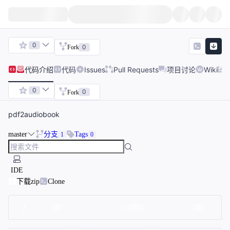
0
0
Fork
代码
介绍
代码
Issues
Pull Requests
项目讨论
Wiki
0
0
Fork
pdf2audiobook
master
分支
Tags
1
0
IDE
下载zip
Clone