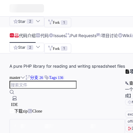
Star
2
1
Fork
代码
介绍
代码
Issues
Pull Requests
项目讨论
Wiki
Star
2
1
Fork
A pure PHP library for reading and writing spreadsheet files
master
分支
Tags
26
136
一个
成
IDE
下载zip
Clone
exc
off