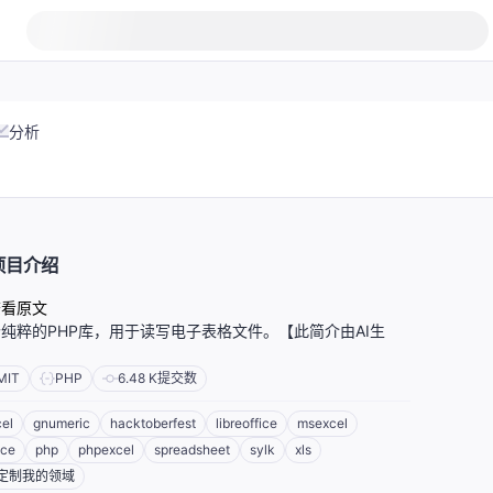
分析
项目介绍
查看原文
纯粹的PHP库，用于读写电子表格文件。【此简介由AI生
】
MIT
PHP
6.48 K
提交数
el
gnumeric
hacktoberfest
libreoffice
msexcel
ice
php
phpexcel
spreadsheet
sylk
xls
定制我的领域