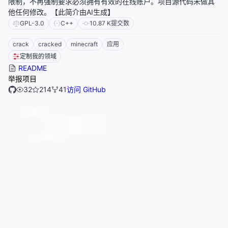
限制，不再强制要求必须拥有有效的在线账户。项目源代码未做其
他任何修改。【此简介由AI生成】
GPL-3.0
C++
10.87 K
提交数
crack
cracked
minecraft
应用
定制我的领域
README
举报项目
32
214
41
访问 GitHub