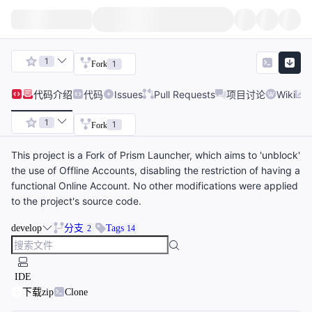
1
1
Fork
代码
介绍
代码
Issues
Pull Requests
项目讨论
Wiki
1
1
Fork
This project is a Fork of Prism Launcher, which aims to 'unblock'
the use of Offline Accounts, disabling the restriction of having a
functional Online Account. No other modifications were applied
to the project's source code.
develop
分支
Tags
2
14
IDE
下载zip
Clone