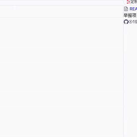
定
RE
举报项
1