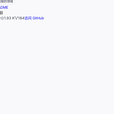
制我的领域
ADME
目
9
1.93 K
184
访问 GitHub