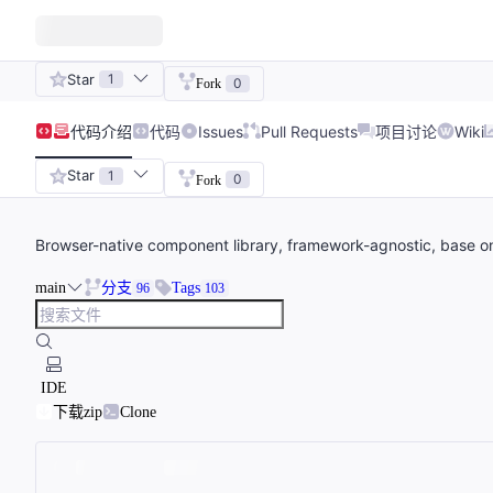
Star
1
0
Fork
代码
介绍
代码
Issues
Pull Requests
项目讨论
Wiki
Star
1
0
Fork
Browser-native component library, framework-agnosti
main
分支
Tags
96
103
IDE
下载zip
Clone