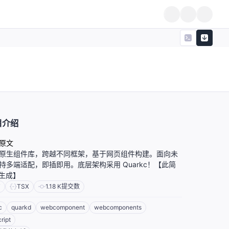
目介绍
原文
原生组件库，跨越不同框架，基于网页组件构建。面向未
持多端适配，即插即用。底层架构采用 Quarkc！【此简
I生成】
T
TSX
1.18 K
提交数
c
quarkd
webcomponent
webcomponents
ript