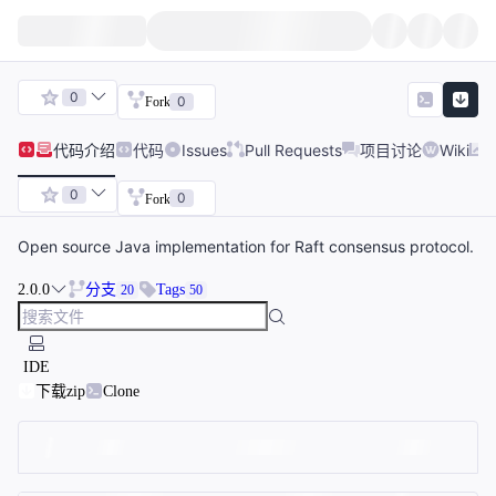
0
0
Fork
代码
介绍
代码
Issues
Pull Requests
项目讨论
Wiki
0
0
Fork
Open source Java implementation for Raft consensus protocol.
2.0.0
分支
Tags
20
50
IDE
下载zip
Clone