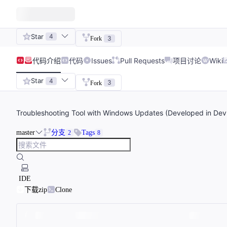
Star
4
3
Fork
代码
介绍
代码
Issues
Pull Requests
项目讨论
Wiki
Star
4
3
Fork
Troubleshooting Tool with Windows Updates (Developed in Dev
master
分支
Tags
2
8
IDE
下载zip
Clone