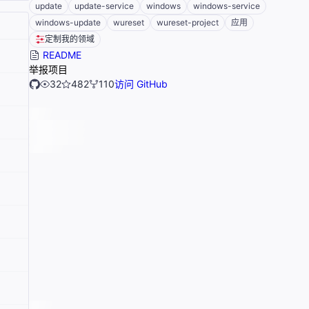
update
update-service
windows
windows-service
windows-update
wureset
wureset-project
应用
定制我的领域
README
举报项目
32
482
110
访问 GitHub