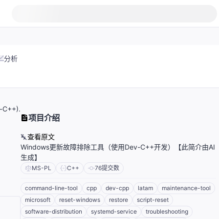
分析
-C++).
项目介绍
查看原文
Windows更新故障排除工具（使用Dev-C++开发）【此简介由AI
生成】
MS-PL
C++
76
提交数
command-line-tool
cpp
dev-cpp
latam
maintenance-tool
microsoft
reset-windows
restore
script-reset
software-distribution
systemd-service
troubleshooting