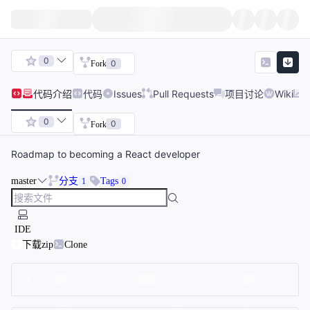
0
0
Fork
代码
介绍
代码
Issues
Pull Requests
项目讨论
Wiki
0
0
Fork
Roadmap to becoming a React developer
master
分支
Tags
1
0
IDE
下载zip
Clone