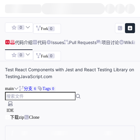
0
0
Fork
代码
介绍
代码
Issues
Pull Requests
项目讨论
Wiki
0
0
Fork
Test React Components with Jest and React Testing Library on
TestingJavaScript.com
main
分支
Tags
6
0
IDE
下载zip
Clone