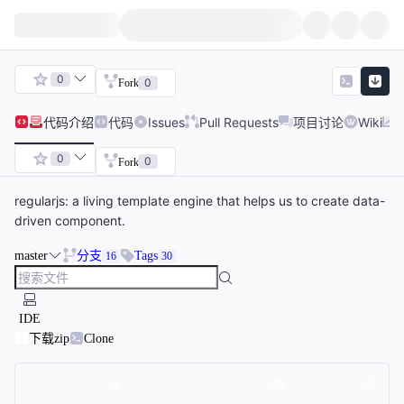
0
0
Fork
代码
介绍
代码
Issues
Pull Requests
项目讨论
Wiki
0
0
Fork
regularjs: a living template engine that helps us to create data-
driven component.
master
分支
Tags
16
30
IDE
下载zip
Clone