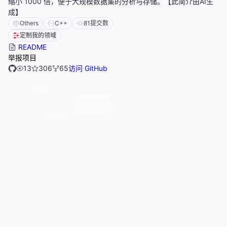
缩小 1000 倍，便于大规模数据集的分析与存储。【此简介由AI生
成】
Others
C++
81
提交数
定制我的领域
README
举报项目
13
306
65
访问 GitHub