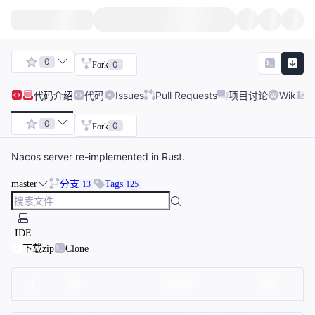
0
0
Fork
代码
介绍
代码
Issues
Pull Requests
项目讨论
Wiki
0
0
Fork
Nacos server re-implemented in Rust.
master
分支
Tags
13
125
IDE
下载zip
Clone