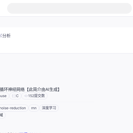
分析
循环神经网络【此简介由AI生成】
ause
C
152
提交数
noise-reduction
rnn
深度学习
域