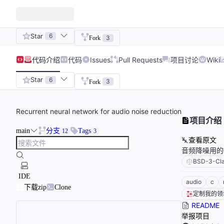
Star
6
3
Fork
代码
介绍
代码
Issues
Pull Requests
项目讨论
Wiki
Star
6
3
Fork
Recurrent neural network for audio noise reduction
项目介绍
main
分支
Tags
12
3
查看原文
音频降噪用的
BSD-3-Cl
IDE
audio
c
下载zip
Clone
定制我的领
README
举报项目