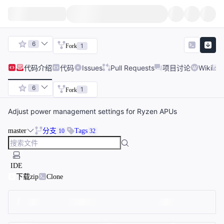
6
1
Fork
代码
介绍
代码
Issues
Pull Requests
项目讨论
Wiki
6
1
Fork
Adjust power management settings for Ryzen APUs
master
分支
Tags
10
32
IDE
下载zip
Clone