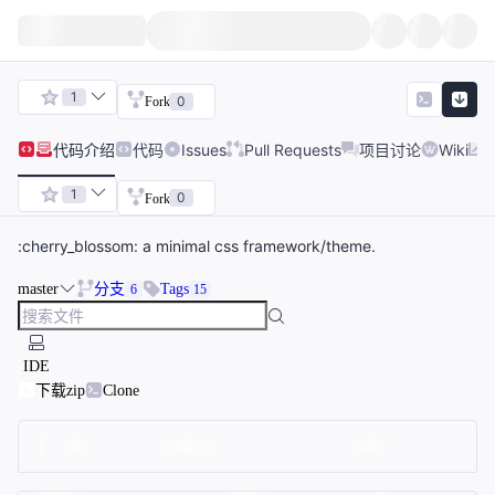
1
0
Fork
代码
介绍
代码
Issues
Pull Requests
项目讨论
Wiki
1
0
Fork
:cherry_blossom: a minimal css framework/theme.
master
分支
Tags
6
15
IDE
下载zip
Clone