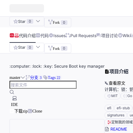
Star
0
0
Fork
代码
介绍
代码
Issues
Pull Requests
项目讨论
Wiki
Star
0
0
Fork
:computer: :lock: :key: Secure Boot key manager
项目介绍
master
分支
Tags
3
22
查看原文
计算机：锁：钥
MIT
Go
IDE
efi
efi-stub
下载zip
Clone
signatures
ue
定制我的领域
README