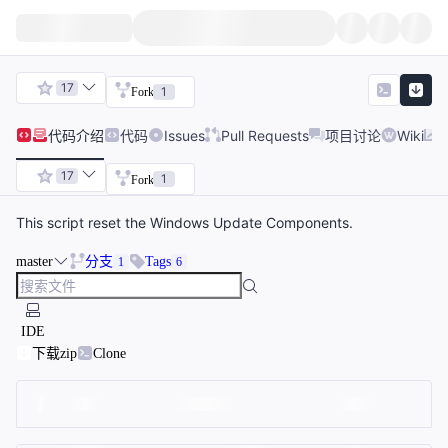
17
1
Fork
代码
介绍
代码
Issues
Pull Requests
项目讨论
Wiki
17
1
Fork
This script reset the Windows Update Components.
master
分支
Tags
1
6
IDE
下载zip
Clone