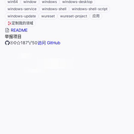
win64
window
windows
windows-desktop
windows-service
windows-shell
windows-shell-script
windows-update
wureset
wureset-project
应用
定制我的领域
README
举报项目
0
187
50
访问 GitHub