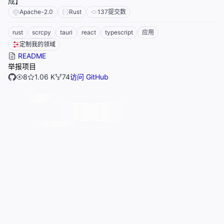
成】
Apache-2.0
Rust
137
提交数
rust
scrcpy
tauri
react
typescript
应用
定制我的领域
README
举报项目
8
1.06 K
74
访问 GitHub