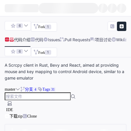
6
1
Fork
代码
介绍
代码
Issues
Pull Requests
项目讨论
Wiki
6
1
Fork
A Scrcpy client in Rust, Bevy and React, aimed at providing
mouse and key mapping to control Android device, similar to a
game emulator
master
分支
Tags
4
31
IDE
下载zip
Clone