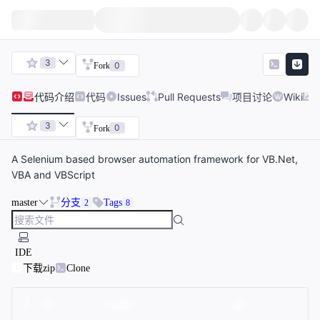
3
0
Fork
代码
介绍
代码
Issues
Pull Requests
项目讨论
Wiki
3
0
Fork
A Selenium based browser automation framework for VB.Net,
VBA and VBScript
master
分支
Tags
2
8
IDE
下载zip
Clone