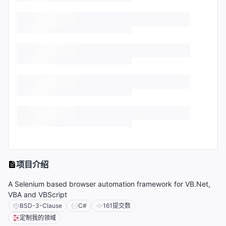
项目介绍
A Selenium based browser automation framework for VB.Net,
VBA and VBScript
BSD-3-Clause
C#
161
提交数
定制我的领域