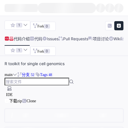
1
0
Fork
代码
介绍
代码
Issues
Pull Requests
项目讨论
Wiki
1
0
Fork
R toolkit for single cell genomics
main
分支
Tags
52
48
IDE
下载zip
Clone