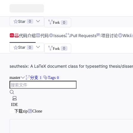
Star
0
0
Fork
代码
介绍
代码
Issues
Pull Requests
项目讨论
Wiki
Star
0
0
Fork
seuthesix: A LaTeX document class for typesetting thesis/disser
master
分支
Tags
1
0
IDE
下载zip
Clone