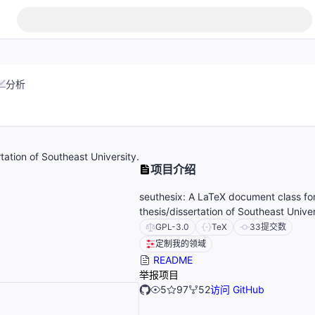
分析
tation of Southeast University.
项目介绍
seuthesix: A LaTeX document class for
thesis/dissertation of Southeast Univer
GPL-3.0
TeX
33
提交数
定制我的领域
README
举报项目
5
97
52
访问 GitHub