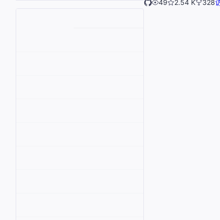
49
2.54 K
328
访