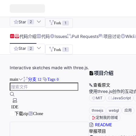
Star
2
1
Fork
代码
介绍
代码
Issues
Pull Requests
项目讨论
Wiki
Star
2
1
Fork
Interactive sketches made with three.js.
项目介绍
main
分支
Tags
12
0
查看原文
使用three.js创作的
MIT
JavaScript
IDE
threejs
webgl
应用
下载zip
Clone
定制我的领域
README
举报项目