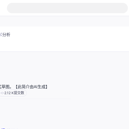
分析
互动式草图。【此简介由AI生成】
2.12 K
提交数