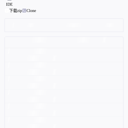
IDE
下载zip
Clone