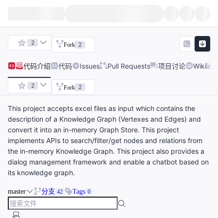
2
2
Fork
代码
介绍
代码
Issues
Pull Requests
项目讨论
Wiki
2
2
Fork
This project accepts excel files as input which contains the
description of a Knowledge Graph (Vertexes and Edges) and
convert it into an in-memory Graph Store. This project
implements APIs to search/filter/get nodes and relations from
the in-memory Knowledge Graph. This project also provides a
dialog management framework and enable a chatbot based on
its knowledge graph.
master
分支
Tags
42
0