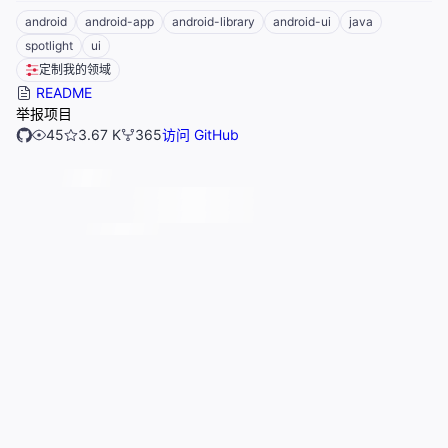
android
android-app
android-library
android-ui
java
spotlight
ui
定制我的领域
README
举报项目
45
3.67 K
365
访问 GitHub