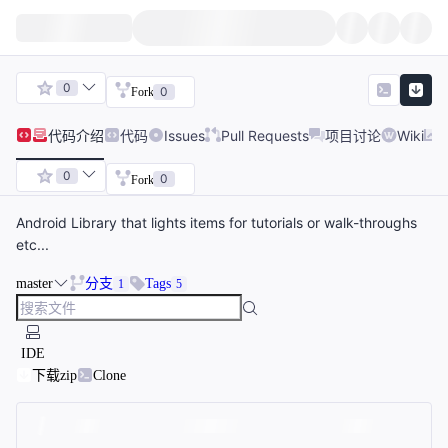
0
0
Fork
代码
介绍
代码
Issues
Pull Requests
项目讨论
Wiki
0
0
Fork
Android Library that lights items for tutorials or walk-throughs
etc...
master
分支
Tags
1
5
IDE
下载zip
Clone