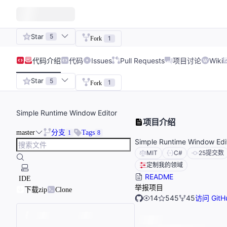
Star
5
1
Fork
代码
介绍
代码
Issues
Pull Requests
项目讨论
Wiki
Star
5
1
Fork
Simple Runtime Window Editor
项目介绍
master
分支
Tags
1
8
Simple Runtime Window Edi
MIT
C#
25
提交数
定制我的领域
README
IDE
举报项目
下载zip
Clone
14
545
45
访问 GitH