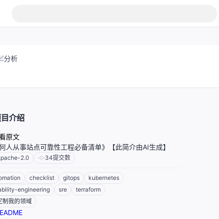
分析
项目介绍
看原文
何人从事站点可靠性工程必备清单》【此简介由AI生成】
pache-2.0
34
提交数
omation
checklist
gitops
kubernetes
iability-engineering
sre
terraform
定制我的领域
EADME