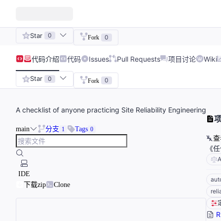
Star
0
0
Fork
代码
介绍
代码
Issues
Pull Requests
项目讨论
Wiki
Star
0
0
Fork
A checklist of anyone practicing Site Reliability Engineering
main
分支
Tags
1
0
查
《任
A
IDE
aut
下载zip
Clone
rel
R