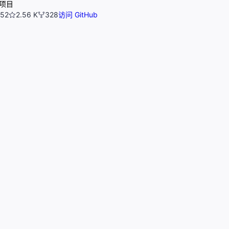
项目
52
2.56 K
328
访问 GitHub