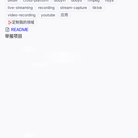
bilibili
cross-platform
douyin
douyu
ffmpeg
huya
live-streaming
recording
stream-capture
tiktok
video-recording
youtube
应用
定制我的领域
README
举报项目