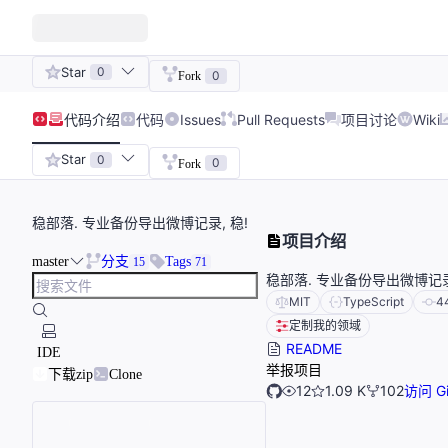
Star
0
0
Fork
代码
介绍
代码
Issues
Pull Requests
项目讨论
Wiki
Star
0
0
Fork
稳部落. 专业备份导出微博记录, 稳!
项目介绍
master
分支
Tags
15
71
稳部落. 专业备份导出微博记录,
MIT
TypeScript
4
定制我的领域
README
IDE
举报项目
下载zip
Clone
12
1.09 K
102
访问 Gi