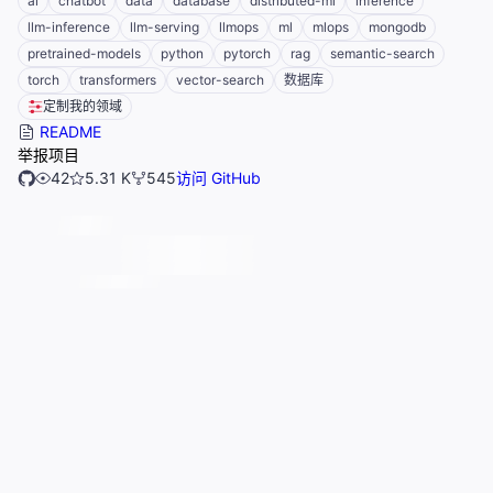
ai
chatbot
data
database
distributed-ml
inference
llm-inference
llm-serving
llmops
ml
mlops
mongodb
pretrained-models
python
pytorch
rag
semantic-search
torch
transformers
vector-search
数据库
定制我的领域
README
举报项目
42
5.31 K
545
访问 GitHub