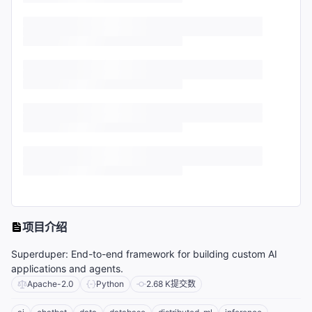
项目介绍
Superduper: End-to-end framework for building custom AI
applications and agents.
Apache-2.0
Python
2.68 K
提交数