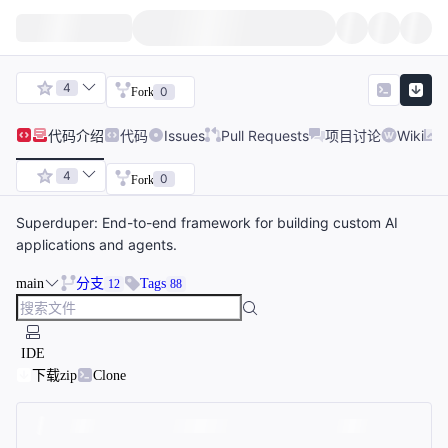
4
0
Fork
代码
介绍
代码
Issues
Pull Requests
项目讨论
Wiki
4
0
Fork
Superduper: End-to-end framework for building custom AI
applications and agents.
main
分支
Tags
12
88
IDE
下载zip
Clone