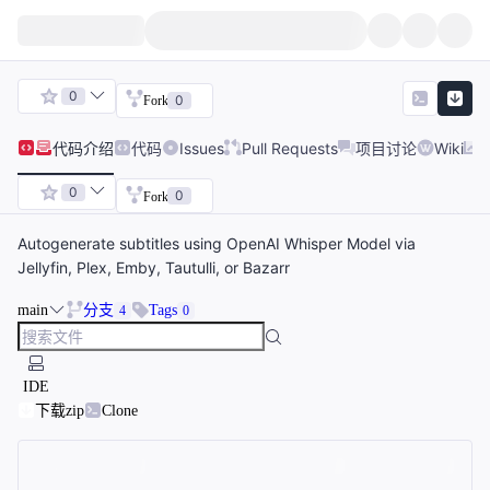
0
0
Fork
代码
介绍
代码
Issues
Pull Requests
项目讨论
Wiki
0
0
Fork
Autogenerate subtitles using OpenAI Whisper Model via
Jellyfin, Plex, Emby, Tautulli, or Bazarr
main
分支
Tags
4
0
IDE
下载zip
Clone