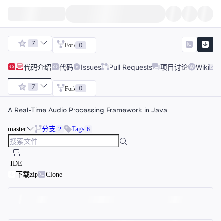
7
0
Fork
代码
介绍
代码
Issues
Pull Requests
项目讨论
Wiki
7
0
Fork
A Real-Time Audio Processing Framework in Java
master
分支
Tags
2
6
IDE
下载zip
Clone