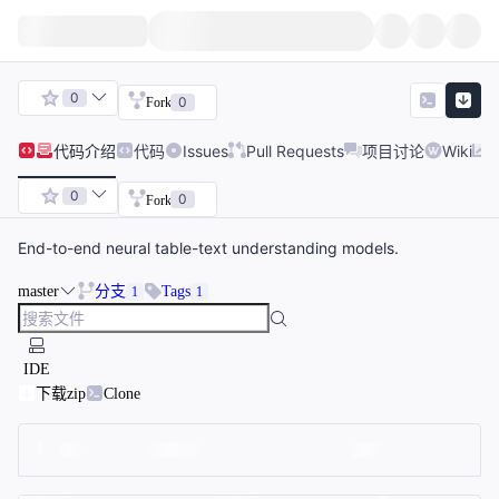
0
0
Fork
代码
介绍
代码
Issues
Pull Requests
项目讨论
Wiki
0
0
Fork
End-to-end neural table-text understanding models.
master
分支
Tags
1
1
IDE
下载zip
Clone