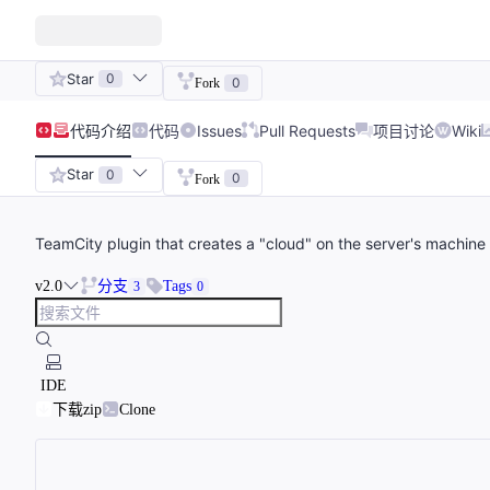
Star
0
0
Fork
代码
介绍
代码
Issues
Pull Requests
项目讨论
Wiki
Star
0
0
Fork
TeamCity plugin that creates a "cloud" on the server's machine u
v2.0
分支
Tags
3
0
IDE
下载zip
Clone