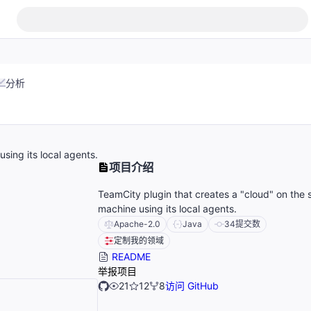
分析
sing its local agents.
项目介绍
TeamCity plugin that creates a "cloud" on the 
machine using its local agents.
Apache-2.0
Java
34
提交数
定制我的领域
README
举报项目
21
12
8
访问 GitHub