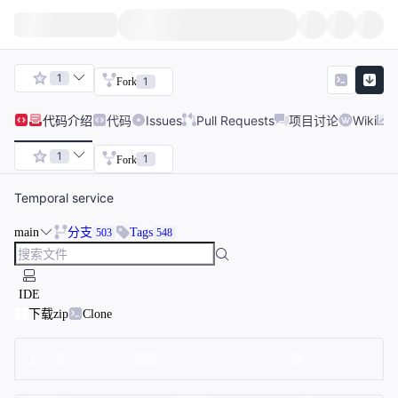
1
1
Fork
代码
介绍
代码
Issues
Pull Requests
项目讨论
Wiki
1
1
Fork
Temporal service
main
分支
Tags
503
548
IDE
下载zip
Clone