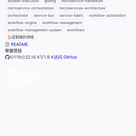
durable-execution
golang
microservice-framework
microservice-orchestration
microservices-architecture
orchestrator
service-bus
service-fabric
workflow-automation
workflow-engine
workflow-management
workflow-management-system
workflows
定制我的领域
README
举报项目
119
22.16 K
1.8 K
访问 GitHub