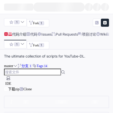
1
1
Fork
代码
介绍
代码
Issues
Pull Requests
项目讨论
Wiki
1
1
Fork
The ultimate collection of scripts for YouTube-DL.
master
分支
Tags
1
14
IDE
下载zip
Clone