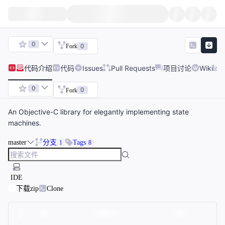
0
0
Fork
代码
介绍
代码
Issues
Pull Requests
项目讨论
Wiki
0
0
Fork
An Objective-C library for elegantly implementing state
machines.
master
分支
Tags
1
8
IDE
下载zip
Clone