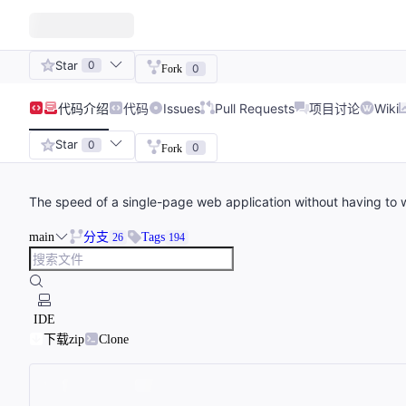
Star
0
0
Fork
代码
介绍
代码
Issues
Pull Requests
项目讨论
Wiki
Star
0
0
Fork
The speed of a single-page web application without having to 
main
分支
Tags
26
194
IDE
下载zip
Clone