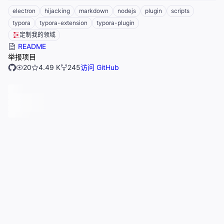
electron
hijacking
markdown
nodejs
plugin
scripts
typora
typora-extension
typora-plugin
定制我的领域
README
举报项目
20
4.49 K
245
访问 GitHub