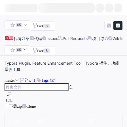
65
8
Fork
代码
介绍
代码
Issues
Pull Requests
项目讨论
Wiki
65
8
Fork
Typora Plugin. Feature Enhancement Tool | Typora 插件，功能
增强工具
master
分支
Tags
1
457
IDE
下载zip
Clone