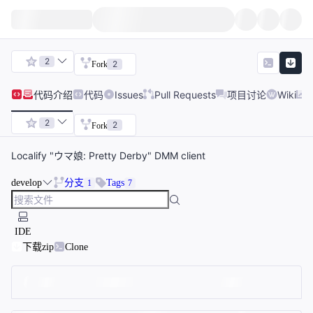
2
2
Fork
代码
介绍
代码
Issues
Pull Requests
项目讨论
Wiki
2
2
Fork
Localify "ウマ娘: Pretty Derby" DMM client
develop
分支
Tags
1
7
IDE
下载zip
Clone