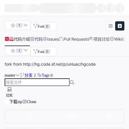
1
0
Fork
代码
介绍
代码
Issues
Pull Requests
项目讨论
Wiki
1
0
Fork
fork from http://hg.code.sf.net/p/unluac/hgcode
master
分支
Tags
2
0
IDE
下载zip
Clone