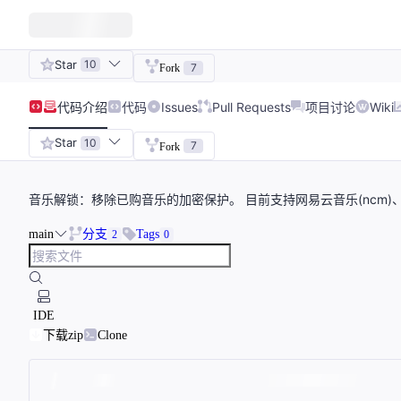
Star
10
7
Fork
代码
介绍
代码
Issues
Pull Requests
项目讨论
Wiki
Star
10
7
Fork
音乐解锁：移除已购音乐的加密保护。 目前支持网易云音乐(ncm)、QQ音乐
main
分支
Tags
2
0
IDE
下载zip
Clone