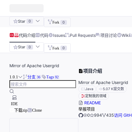
Star
0
0
Fork
代码
介绍
代码
Issues
Pull Requests
项目讨论
Wiki
Star
0
0
Fork
Mirror of Apache Usergrid
项目介绍
1.0.1
分支
Tags
36
92
Mirror of Apache Usergrid
Java
5.07 K
提交数
定制我的领域
README
IDE
举报项目
下载zip
Clone
0
994
435
访问 GitH