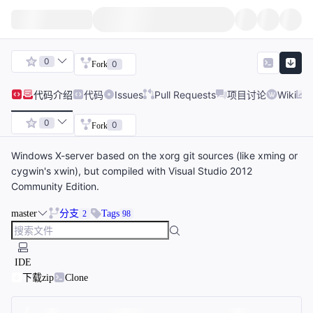
0
0
Fork
代码
介绍
代码
Issues
Pull Requests
项目讨论
Wiki
0
0
Fork
Windows X-server based on the xorg git sources (like xming or
cygwin's xwin), but compiled with Visual Studio 2012
Community Edition.
master
分支
Tags
2
98
IDE
下载zip
Clone