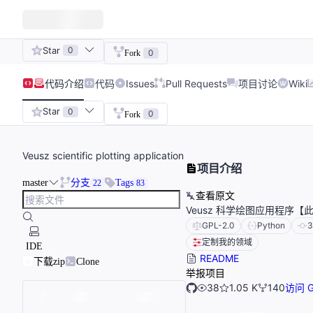
Star
0
0
Fork
代码
介绍
代码
Issues
Pull Requests
项目讨论
Wiki
Star
0
0
Fork
Veusz scientific plotting application
项目介绍
master
分支
Tags
22
83
查看原文
Veusz 科学绘图应用程序【
GPL-2.0
Python
3
定制我的领域
IDE
README
下载zip
Clone
举报项目
38
1.05 K
140
访问 G