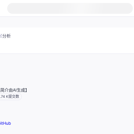
分析
此简介由AI生成】
.74 K
提交数
itHub